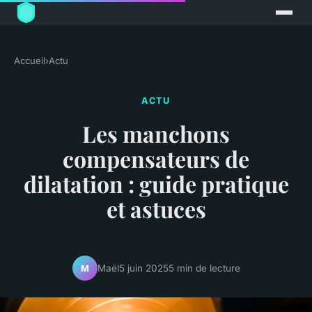
Accueil
›
Actu
ACTU
Les manchons
compensateurs de
dilatation : guide pratique
et astuces
Maël
5 juin 2025
5 min de lecture
M